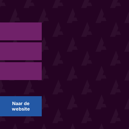
Naar de
website