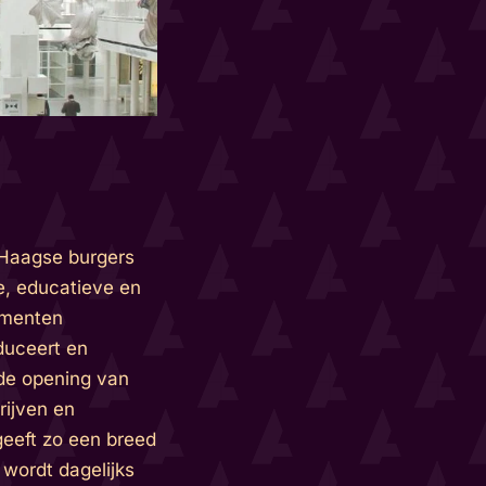
 Haagse burgers
e, educatieve en
ementen
duceert en
 de opening van
rijven en
geeft zo een breed
 wordt dagelijks