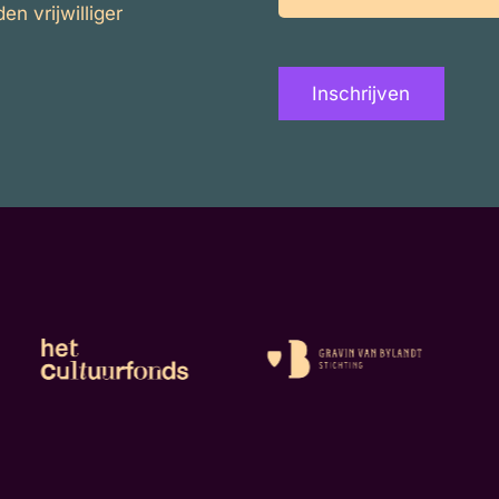
mailadres
n vrijwilliger
Inschrijven