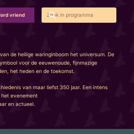
ord vriend
 van de heilige waringinboom het universum. De
 symbool voor de eeuwenoude, fijnmazige
den, het heden en de toekomst.
iedenis van maar liefst 350 jaar. Een intens
ns het evenement
ar en actueel.