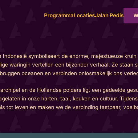
W
Programma
Locaties
Jalan Pedis
In Indonesië symboliseert de enorme, majestueuze kruin
ge waringin vertellen een bijzonder verhaal. Ze staan
bruggen oceanen en verbinden onlosmakelijk ons verle
rchipel en de Hollandse polders ligt een gedeelde gesch
agelaten in onze harten, taal, keuken en cultuur. Tijde
 tot leven en maken we de verbinding tastbaar, voelba