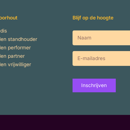
oorhout
Blijf op de hoogte
dis
Naam
en standhouder
en performer
E-
en partner
mailadres
n vrijwilliger
Inschrijven