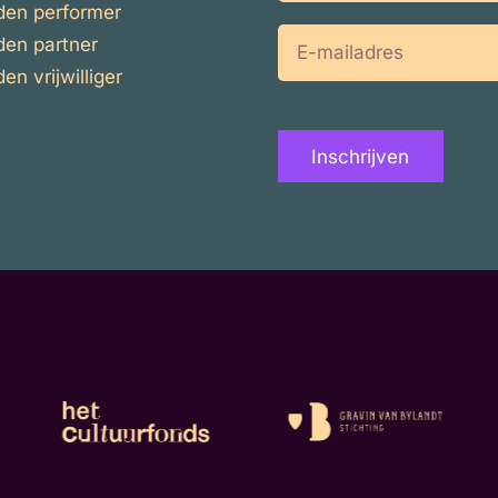
en performer
E-
en partner
mailadres
n vrijwilliger
Inschrijven