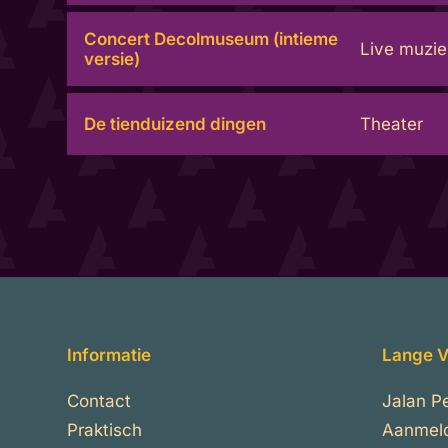
Concert Decolmuseum (intieme
Live muzie
versie)
De tienduizend dingen
Theater
Informatie
Lange V
Contact
Jalan P
Praktisch
Aanmel